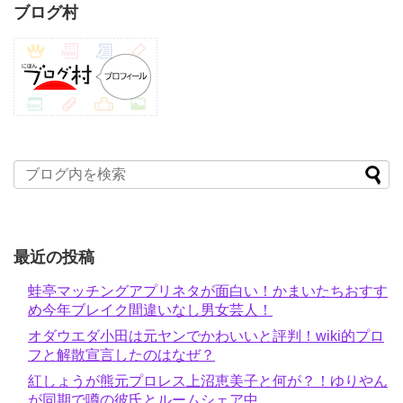
ブログ村
最近の投稿
蛙亭マッチングアプリネタが面白い！かまいたちおすす
め今年ブレイク間違いなし男女芸人！
オダウエダ小田は元ヤンでかわいいと評判！wiki的プロ
フと解散宣言したのはなぜ？
紅しょうが熊元プロレス上沼恵美子と何が？！ゆりやん
が同期で噂の彼氏とルームシェア中