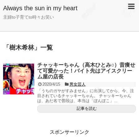
Always the sun in my heart
主婦to子育てto時々お笑い
「
樹木希林
」
一覧
チャッキーちゃん（高木ひとみ○）昔痩せ
て可愛かった！バイト先はアイスクリー
ム屋の店長
2020/4/15
男女芸人
「うちのガヤがすみません」に出演してから、今、注
目されているチャッキーちゃん。 チャッキーちゃん
は、あだ名で普段は、本当は「ぽんぽこ」...
記事を読む
スポンサーリンク