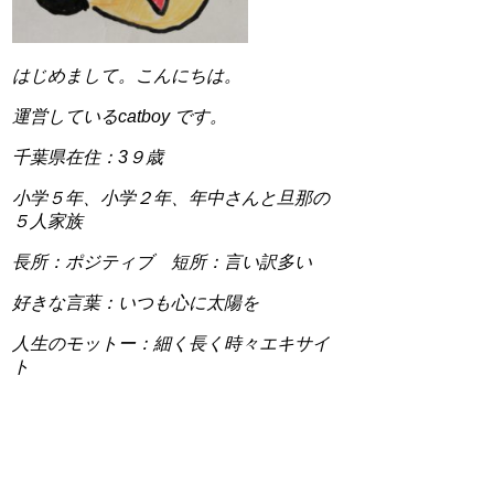
はじめまして。こんにちは。
運営しているcatboy です。
千葉県在住：3９歳
小学５年、小学２年、年中さんと旦那の
５人家族
長所：ポジティブ 短所：言い訳多い
好きな言葉：いつも心に太陽を
人生のモットー：細く長く時々エキサイ
ト