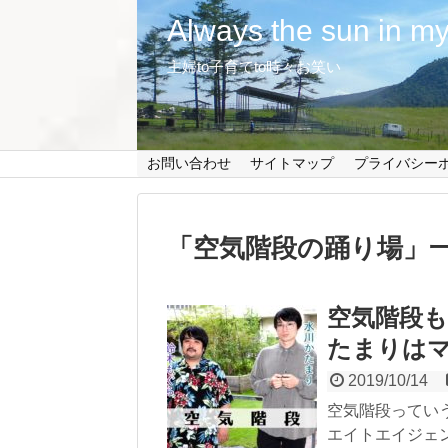
Always the sun in my
主婦to子育てto時々お笑い
お問い合わせ
サイトマップ
プライバシー
「
空気階段の踊り場
」
空気階段も
たまりは
2019/10/14
空気階段ってい
エイトエイジェン