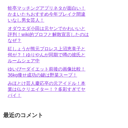
蛙亭マッチングアプリネタが面白い！
かまいたちおすすめ今年ブレイク間違
いなし男女芸人！
オダウエダ小田は元ヤンでかわいいと
評判！wiki的プロフと解散宣言したのは
なぜ？
紅しょうが熊元プロレス上沼恵美子と
何が？！ゆりやんが同期で噂の彼氏と
ルームシェア中
ゆいぴーダイエット前後の画像比較！
36kg痩せ成功の鍵は野菜スープ！
みほとけ芸人慶応卒の元アイドル！本
業は仏クリエイター！？多彩すぎてヤ
バイ！
最近のコメント