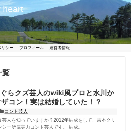
 heart
ポリシー
プロフィール
運営者情報
一覧
ぐらクズ芸人のwiki風プロと水川か
マザコン！実は結婚していた！？
コント芸人
う芸人を知っていますか？2012年結成をして、吉本クリ
シー所属実力コント芸人です。 結成...