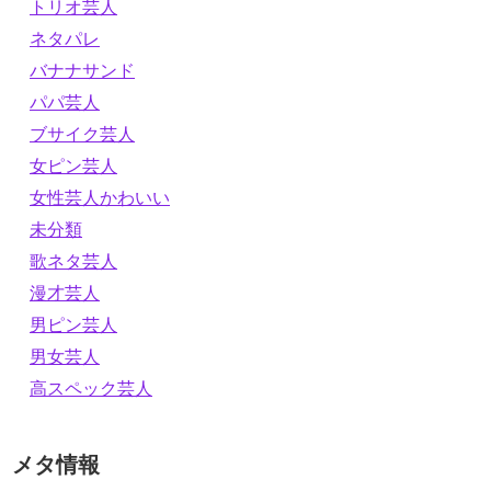
トリオ芸人
ネタパレ
バナナサンド
パパ芸人
ブサイク芸人
女ピン芸人
女性芸人かわいい
未分類
歌ネタ芸人
漫才芸人
男ピン芸人
男女芸人
高スペック芸人
メタ情報