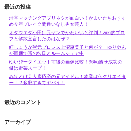
最近の投稿
蛙亭マッチングアプリネタが面白い！かまいたちおすす
め今年ブレイク間違いなし男女芸人！
オダウエダ小田は元ヤンでかわいいと評判！wiki的プロ
フと解散宣言したのはなぜ？
紅しょうが熊元プロレス上沼恵美子と何が？！ゆりやん
が同期で噂の彼氏とルームシェア中
ゆいぴーダイエット前後の画像比較！36kg痩せ成功の
鍵は野菜スープ！
みほとけ芸人慶応卒の元アイドル！本業は仏クリエイタ
ー！？多彩すぎてヤバイ！
最近のコメント
アーカイブ