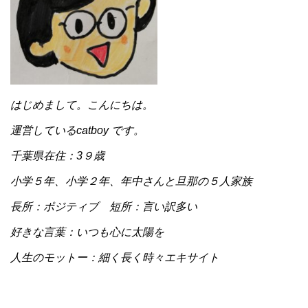
はじめまして。こんにちは。
運営しているcatboy です。
千葉県在住：3９歳
小学５年、小学２年、年中さんと旦那の５人家族
長所：ポジティブ 短所：言い訳多い
好きな言葉：いつも心に太陽を
人生のモットー：細く長く時々エキサイト