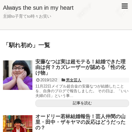
Always the sun in my heart
主婦to子育てto時々お笑い
「
馴れ初め
」
一覧
安藤なつは実は超モテる！結婚できた理
由は何？カズレーザーが認める「性の化
け物」
2019/12/2
男女芸人
11月22日メイプル超合金の安藤なつが結婚したこと
を、自身のブログで報告しました。 その日は、「いい
夫婦の日」という事...
記事を読む
オードリー若林結婚報告！芸人仲間の山
里・田中・ザキヤマの反応はどうだった
の？