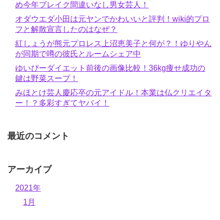
め今年ブレイク間違いなし男女芸人！
オダウエダ小田は元ヤンでかわいいと評判！wiki的プロ
フと解散宣言したのはなぜ？
紅しょうが熊元プロレス上沼恵美子と何が？！ゆりやん
が同期で噂の彼氏とルームシェア中
ゆいぴーダイエット前後の画像比較！36kg痩せ成功の
鍵は野菜スープ！
みほとけ芸人慶応卒の元アイドル！本業は仏クリエイタ
ー！？多彩すぎてヤバイ！
最近のコメント
アーカイブ
2021年
1月