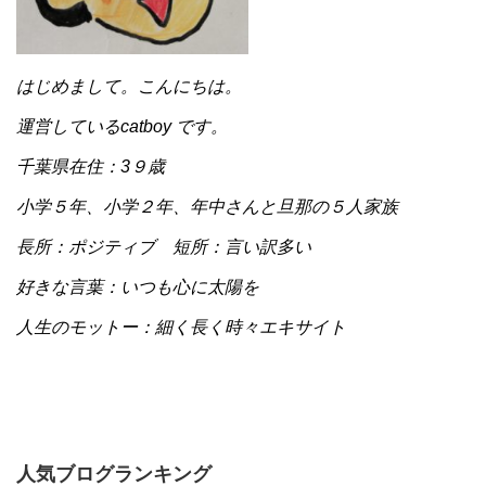
はじめまして。こんにちは。
運営しているcatboy です。
千葉県在住：3９歳
小学５年、小学２年、年中さんと旦那の５人家族
長所：ポジティブ 短所：言い訳多い
好きな言葉：いつも心に太陽を
人生のモットー：細く長く時々エキサイト
人気ブログランキング