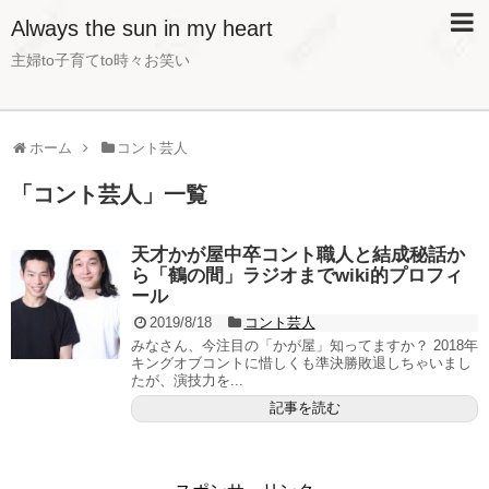
Always the sun in my heart
主婦to子育てto時々お笑い
ホーム
コント芸人
「
コント芸人
」
一覧
天才かが屋中卒コント職人と結成秘話か
ら「鶴の間」ラジオまでwiki的プロフィ
ール
2019/8/18
コント芸人
みなさん、今注目の「かが屋」知ってますか？ 2018年
キングオブコントに惜しくも準決勝敗退しちゃいまし
たが、演技力を...
記事を読む