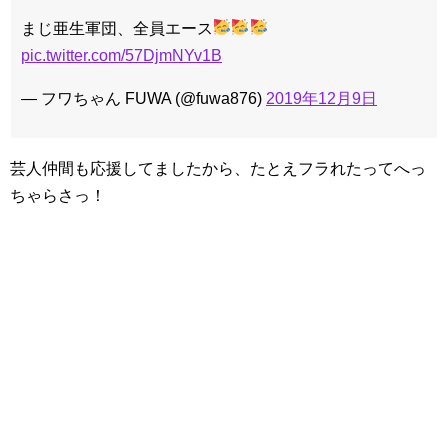
まじ亜生軍団、全員エース
pic.twitter.com/57DjmNYv1B
— フワちゃん FUWA (@fuwa876)
2019年12月9日
芸人仲間も応援してましたから、たとえフラれたってへっ
ちゃらさっ！