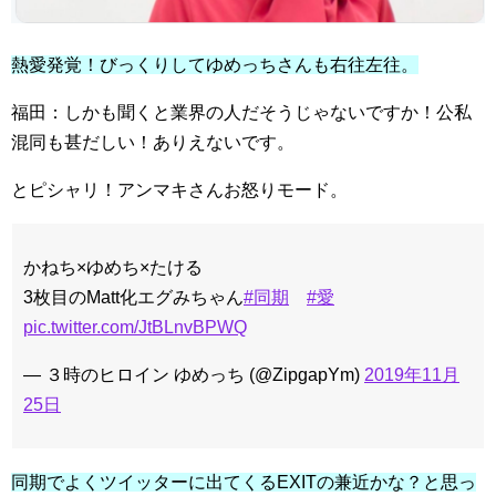
熱愛発覚！びっくりしてゆめっちさんも右往左往。
福田：しかも聞くと業界の人だそうじゃないですか！公私
混同も甚だしい！ありえないです。
とピシャリ！アンマキさんお怒りモード。
かねち×ゆめち×たける
3枚目のMatt化エグみちゃん
#同期
#愛
pic.twitter.com/JtBLnvBPWQ
— ３時のヒロイン ゆめっち (@ZipgapYm)
2019年11月
25日
同期でよくツイッターに出てくるEXITの兼近かな？と思っ