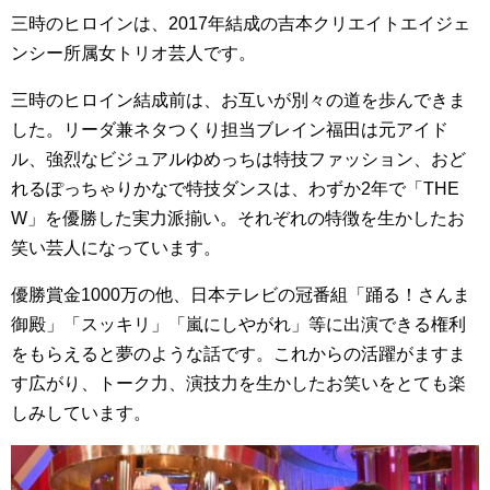
三時のヒロインは、2017年結成の吉本クリエイトエイジェ
ンシー所属女トリオ芸人です。
三時のヒロイン結成前は、お互いが別々の道を歩んできま
した。リーダ兼ネタつくり担当ブレイン福田は元アイド
ル、強烈なビジュアルゆめっちは特技ファッション、おど
れるぽっちゃりかなで特技ダンスは、わずか2年で「THE
W」を優勝した実力派揃い。それぞれの特徴を生かしたお
笑い芸人になっています。
優勝賞金1000万の他、日本テレビの冠番組「踊る！さんま
御殿」「スッキリ」「嵐にしやがれ」等に出演できる権利
をもらえると夢のような話です。これからの活躍がますま
す広がり、トーク力、演技力を生かしたお笑いをとても楽
しみしています。