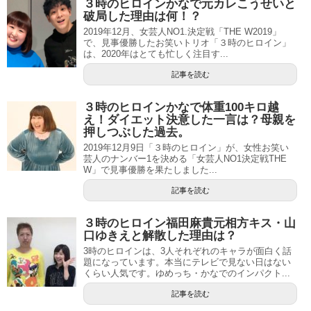
３時のヒロインかなで元カレこうせいと
破局した理由は何！？
2019年12月、女芸人NO1.決定戦「THE W2019」
で、見事優勝したお笑いトリオ「３時のヒロイン」
は、2020年はとても忙しく注目す...
記事を読む
３時のヒロインかなで体重100キロ越
え！ダイエット決意した一言は？母親を
押しつぶした過去。
2019年12月9日「３時のヒロイン」が、女性お笑い
芸人のナンバー1を決める「女芸人NO1決定戦THE
W」で見事優勝を果たしました...
記事を読む
３時のヒロイン福田麻貴元相方キス・山
口ゆきえと解散した理由は？
3時のヒロインは、3人それぞれのキャラが面白く話
題になっています。本当にテレビで見ない日はない
くらい人気です。ゆめっち・かなでのインパクト...
記事を読む