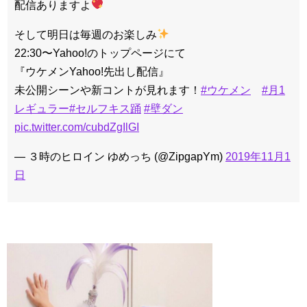
配信ありますよ
そして明日は毎週のお楽しみ
22:30〜Yahoo!のトップページにて
『ウケメンYahoo!先出し配信』
未公開シーンや新コントが見れます！
#ウケメン
#月1
レギュラー
#セルフキス踊
#壁ダン
pic.twitter.com/cubdZgIlGI
— ３時のヒロイン ゆめっち (@ZipgapYm)
2019年11月1
日