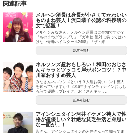
関連記事
メルヘン須長は身長が小さくてかわいい
ものまね芸人！沢口靖子公認の科捜研の
女で話題！
メルヘンみなさん、メルヘン須長はご存知ですか？
『ものまねグランプリ』『ガキ使 絶対に笑ってはい
けない青春ハイスクール24時』『ザ・細...
記事を読む
ネルソンズ超おもしろい！和田のおじさ
んキャラとツッコミ岸がポンコツ！？中
川家おすすめ芸人
みなさんネルソンズという３人組お笑いコント芸人
を知っていますか？ 2016年ナインティナインおもし
ろ荘で優勝しブレイク、おじさんキャラ...
記事を読む
アインシュタイン河井イケメン芸人で性
格が超優しい？壮絶な貧乏生活と弟思い
な一面が…！
皆さん、アインシュタインの河井さんって知ってま