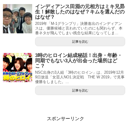
インディアンス田淵の元相方はミキ兄昴
生！解散したのはなぜ？キムを選んだの
はなぜ？
2019年「M-1グランプリ」決勝進出のインディアン
スは、優勝候補と言われていたのにも関わらず、本
番ネタが飛んでしまい残念な結果になってしま...
記事を読む
3時のヒロイン結成秘話！出身・年齢・
同期でもない3人が出会った場所はど
こ？
NSC出身の3人組「3時のヒロイン」は、2019年12月
9日放送「女芸人NO1.決定戦 THE W 2019」で見事
優勝をしました。...
記事を読む
スポンサーリンク