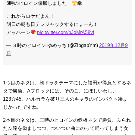
3時のヒロイン優勝しましたー
幸
これからロケだよん！
明日の朝も日テレジャックするにょーん！
アッハーン
pic.twitter.com/bJoMrA58vf
— ３時のヒロイン ゆめっち (@ZipgapYm)
2019年12月9
日
1つ目のネタは、朝ドラをテーマにした福田が得意とするネ
タで勝負。Aブロックには、そのこ、にぼしいわし、
123☆45、ハルカラを破り三人のキャラのインパクト凄ま
じかったですね。
2本目のネタは、三時のヒロインの鉄板ネタで勝負。ふられ
た友達を励ましつつ、ついつい曲にのって踊ってしまう女