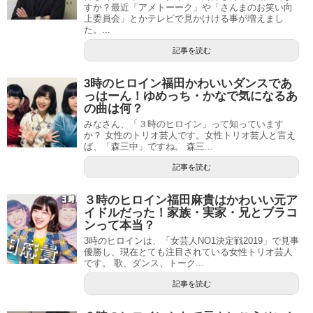
すか？最近「アメトーーク」や「さんまのお笑い向
上委員会」とかテレビで見かけける事が増えまし
た。...
記事を読む
3時のヒロイン福田かわいいダンスであ
っはーん！ゆめっち・かなで気になるあ
の曲は何？
みなさん、「３時のヒロイン」って知っています
か？ 女性のトリオ芸人です。女性トリオ芸人と言え
ば、「森三中」ですね。 森三...
記事を読む
３時のヒロイン福田麻貴はかわいい元ア
イドルだった！家族・実家・兄とブラコ
ンって本当？
3時のヒロインは、「女芸人NO1決定戦2019」で見事
優勝し、現在とても注目されている女性トリオ芸人
です。 歌、ダンス、トーク...
記事を読む