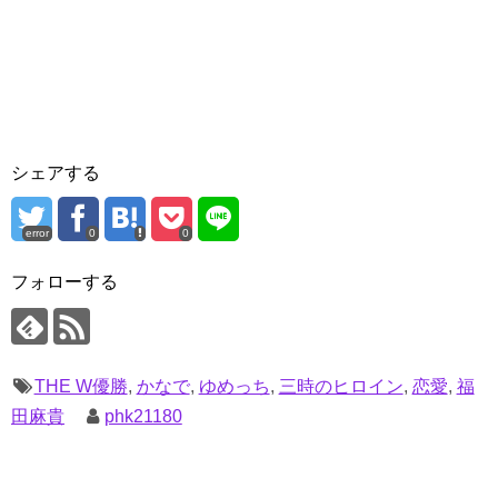
シェアする
error
0
0
フォローする
THE W優勝
,
かなで
,
ゆめっち
,
三時のヒロイン
,
恋愛
,
福
田麻貴
phk21180